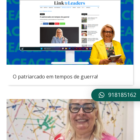
O patriarcado em tempos de guerra!
918185162