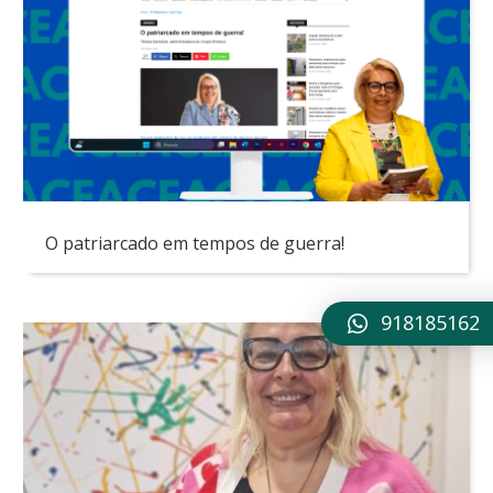
O patriarcado em tempos de guerra!
918185162