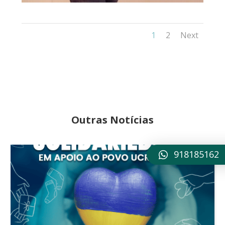
1
2
Next
Outras Notícias
918185162